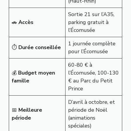
(Haut-Rhin)
Sortie 21 sur l’A35,
🚗
Accès
parking gratuit à
l’Écomusée
1 journée complète
⏱️
Durée conseillée
pour l’Écomusée
60-80 € à
💰
Budget moyen
l’Écomusée, 100-130
famille
€ au Parc du Petit
Prince
D’avril à octobre, et
📅
Meilleure
période de Noël
période
(animations
spéciales)