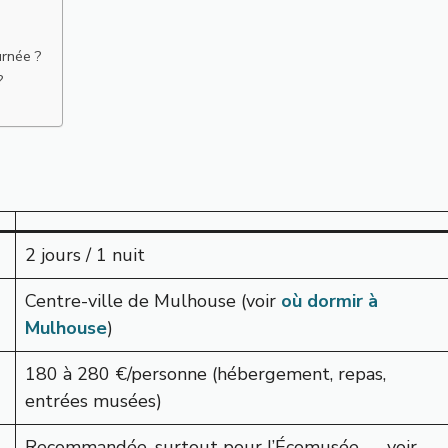
urnée ?
?
2 jours / 1 nuit
Centre-ville de Mulhouse (voir
où dormir à
Mulhouse
)
180 à 280 €/personne (hébergement, repas,
entrées musées)
Recommandée, surtout pour l’Écomusée — voir