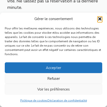
vite. Ne laissez pas la réservation à la dernière
minute.
Gérer le consentement
👉
Trouver un hébergement à Colmar
👉
Dormir dans le centre historique de Colmar
Pour offrir les meilleures expériences, nous utilisons des technologies
telles que les cookies pour stocker et/ou accéder aux informations des
appareils. Le fait de consentir à ces technologies nous permettra de
🏨
Comparez les disponibilités et les prix pour
traiter des données telles que le comportement de navigation ou les ID
votre période de séjour.
uniques sur ce site. Le fait de ne pas consentir ou de retirer son
consentement peut avoir un effet négatif sur certaines caractéristiques et
fonctions.
Accepter
FAQ — Activités à Colmar
Refuser
Quelles sont les activités gratuites à
Voir les préférences
Colmar ?
Menu
Politique de cookies
Déclaration de confidentialité