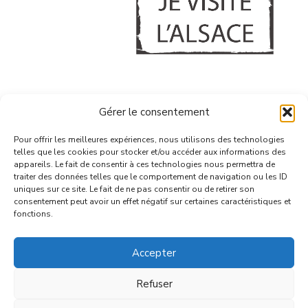
A PROPOS
Gérer le consentement
CONFIDENTIALITE & COOKIES
GERER MES COOKIES
Pour offrir les meilleures expériences, nous utilisons des technologies
telles que les cookies pour stocker et/ou accéder aux informations des
CONTACT
appareils. Le fait de consentir à ces technologies nous permettra de
traiter des données telles que le comportement de navigation ou les ID
uniques sur ce site. Le fait de ne pas consentir ou de retirer son
consentement peut avoir un effet négatif sur certaines caractéristiques et
fonctions.
Accepter
© 2026 | VBA - tous droits réservés
Refuser