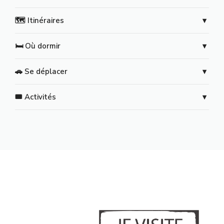
🗺️ Itinéraires
🛏️ Où dormir
🚗 Se déplacer
🎟️ Activités