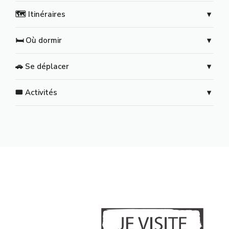
🗺️ Itinéraires
🛏️ Où dormir
🚗 Se déplacer
🎟️ Activités