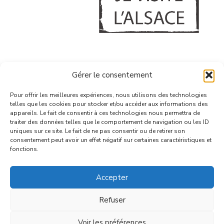
A PROPOS
Gérer le consentement
CONFIDENTIALITE & COOKIES
GERER MES COOKIES
Pour offrir les meilleures expériences, nous utilisons des technologies
telles que les cookies pour stocker et/ou accéder aux informations des
CONTACT
appareils. Le fait de consentir à ces technologies nous permettra de
traiter des données telles que le comportement de navigation ou les ID
uniques sur ce site. Le fait de ne pas consentir ou de retirer son
consentement peut avoir un effet négatif sur certaines caractéristiques et
fonctions.
Accepter
© 2026 | VBA - tous droits réservés
Refuser
Voir les préférences