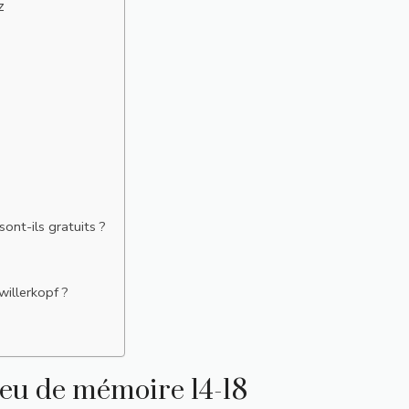
z
ont-ils gratuits ?
willerkopf ?
lieu de mémoire 14-18