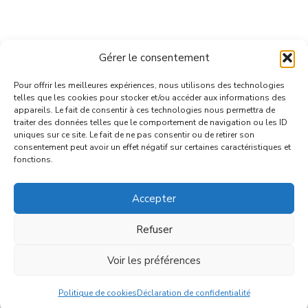
A PROPOS
Gérer le consentement
CONFIDENTIALITE & COOKIES
GERER MES COOKIES
Pour offrir les meilleures expériences, nous utilisons des technologies
telles que les cookies pour stocker et/ou accéder aux informations des
CONTACT
appareils. Le fait de consentir à ces technologies nous permettra de
traiter des données telles que le comportement de navigation ou les ID
uniques sur ce site. Le fait de ne pas consentir ou de retirer son
consentement peut avoir un effet négatif sur certaines caractéristiques et
fonctions.
Accepter
© 2026 | VBA - tous droits réservés
Refuser
Voir les préférences
Menu
Politique de cookies
Déclaration de confidentialité