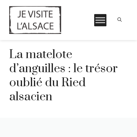
Aller
La matelote
au
contenu
d’anguilles : le trésor
oublié du Ried
alsacien