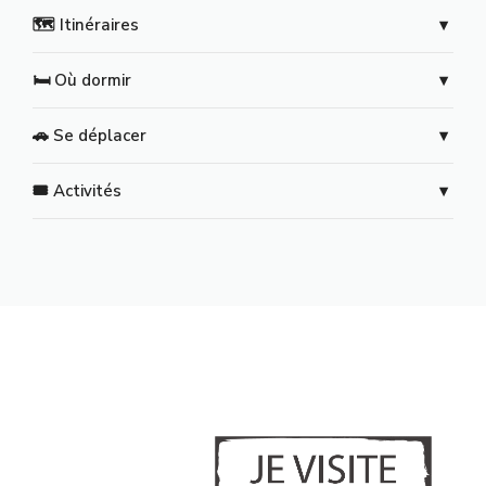
🗺️ Itinéraires
🛏️ Où dormir
🚗 Se déplacer
🎟️ Activités