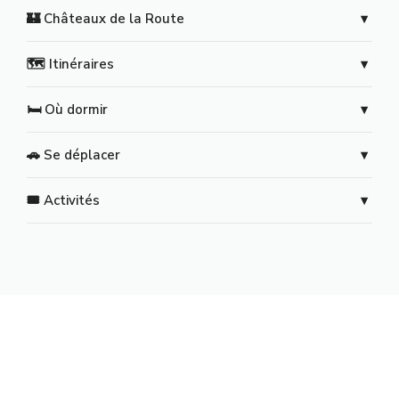
🏰 Châteaux de la Route
🗺️ Itinéraires
🛏️ Où dormir
🚗 Se déplacer
🎟️ Activités