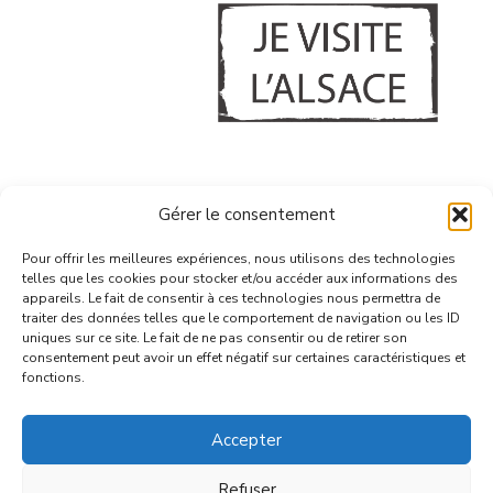
A PROPOS
Gérer le consentement
CONFIDENTIALITE & COOKIES
GERER MES COOKIES
Pour offrir les meilleures expériences, nous utilisons des technologies
telles que les cookies pour stocker et/ou accéder aux informations des
CONTACT
appareils. Le fait de consentir à ces technologies nous permettra de
traiter des données telles que le comportement de navigation ou les ID
uniques sur ce site. Le fait de ne pas consentir ou de retirer son
consentement peut avoir un effet négatif sur certaines caractéristiques et
fonctions.
Accepter
© 2026 | VBA - tous droits réservés
Refuser