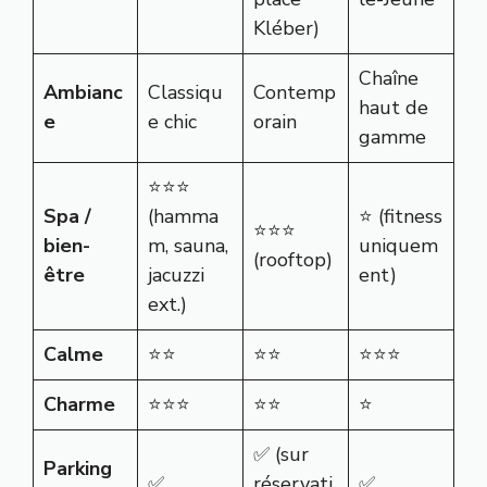
Kléber)
Chaîne
Ambianc
Classiqu
Contemp
haut de
e
e chic
orain
gamme
⭐⭐⭐
Spa /
(hamma
⭐ (fitness
⭐⭐⭐
bien-
m, sauna,
uniquem
(rooftop)
être
jacuzzi
ent)
ext.)
Calme
⭐⭐
⭐⭐
⭐⭐⭐
Charme
⭐⭐⭐
⭐⭐
⭐
✅ (sur
Parking
✅
réservati
✅