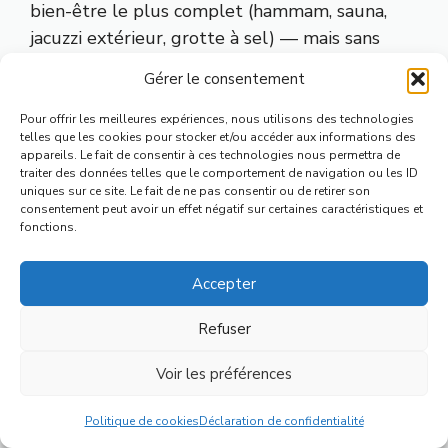
bien-être le plus complet (hammam, sauna,
jacuzzi extérieur, grotte à sel) — mais sans
piscine. La Maison Rouge se démarque avec
Gérer le consentement
son spa en rooftop. En revanche, le Sofitel
Grande Île ne propose qu’une salle de fitness,
Pour offrir les meilleures expériences, nous utilisons des technologies
telles que les cookies pour stocker et/ou accéder aux informations des
pas de spa à proprement parler. Si le bien-être
appareils. Le fait de consentir à ces technologies nous permettra de
est un critère central, orientez-vous plutôt
traiter des données telles que le comportement de navigation ou les ID
uniques sur ce site. Le fait de ne pas consentir ou de retirer son
vers le Régent ou la Maison Rouge, ou
consentement peut avoir un effet négatif sur certaines caractéristiques et
consultez notre sélection d’
hôtels spa à
fonctions.
Strasbourg
.
Accepter
Peut-on se garer facilement ?
Refuser
Bonne nouvelle : les trois 5 étoiles de
Voir les préférences
Strasbourg disposent d’un parking ou garage
Menu
privé (sur réservation pour certains). Comptez
Politique de cookies
Déclaration de confidentialité