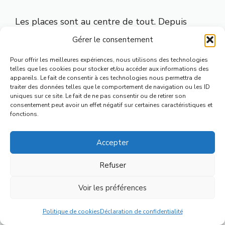
Les places sont au centre de tout. Depuis
n’importe laquelle, vous êtes à quelques
Gérer le consentement
minutes à pied de :
Pour offrir les meilleures expériences, nous utilisons des technologies
telles que les cookies pour stocker et/ou accéder aux informations des
La
Petite France
et les
Ponts Couverts
appareils. Le fait de consentir à ces technologies nous permettra de
traiter des données telles que le comportement de navigation ou les ID
— le quartier le plus photogénique de
uniques sur ce site. Le fait de ne pas consentir ou de retirer son
Strasbourg, à 5 minutes de la place
consentement peut avoir un effet négatif sur certaines caractéristiques et
fonctions.
Gutenberg.
Le
Barrage Vauban
et sa terrasse
Accepter
panoramique gratuite — parfait pour
prendre de la hauteur.
Refuser
Le
Palais Rohan
et ses trois musées —
juste derrière la cathédrale, accessible
Voir les préférences
depuis la place de la Cathédrale en 1
Menu
minute.
Politique de cookies
Déclaration de confidentialité
Le
Musée Alsacien
— sur le quai Saint-