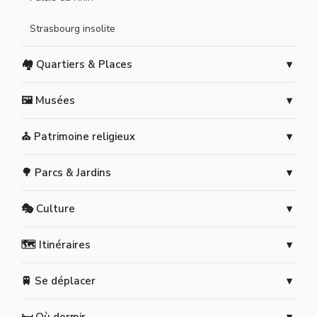
Strasbourg insolite
🏘️ Quartiers & Places
🖼️ Musées
⛪ Patrimoine religieux
🌳 Parcs & Jardins
🎭 Culture
🗺️ Itinéraires
🚆 Se déplacer
🛏️ Où dormir