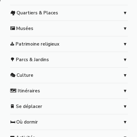
🏘️ Quartiers & Places
🖼️ Musées
⛪ Patrimoine religieux
🌳 Parcs & Jardins
🎭 Culture
🗺️ Itinéraires
🚆 Se déplacer
🛏️ Où dormir