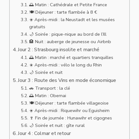
🌅 Matin : Cathédrale et Petite France
🍽️ Déjeuner : tarte flambée à 8 €
☀️ Après-midi : la Neustadt et les musées
gratuits
🌙 Soirée : pique-nique au bord de l’Ill
🏨 Nuit : auberge de jeunesse ou Airbnb
Jour 2 : Strasbourg insolite et marché
🌅 Matin : marché et quartiers tranquilles
☀️ Après-midi : vélo le long du Rhin
🌙 Soirée et nuit
Jour 3 : Route des Vins en mode économique
🚗 Transport : la clé
🌅 Matin : Obernai
🍽️ Déjeuner : tarte flambée villageoise
☀️ Après-midi : Riquewihr ou Eguisheim
🍷 Fin de journée : Hunawihr et cigognes
🌙 Soirée et nuit : gîte rural
Jour 4 : Colmar et retour