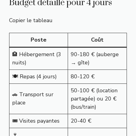
Budget détaillé pour 4 jours
Copier le tableau
Poste
Coût
🏨 Hébergement (3
90-180 € (auberge
nuits)
→ gîte)
🍽️ Repas (4 jours)
80-120 €
50-100 € (location
🚗 Transport sur
partagée) ou 20 €
place
(bus/train)
🎟️ Visites payantes
20-40 €
🍷